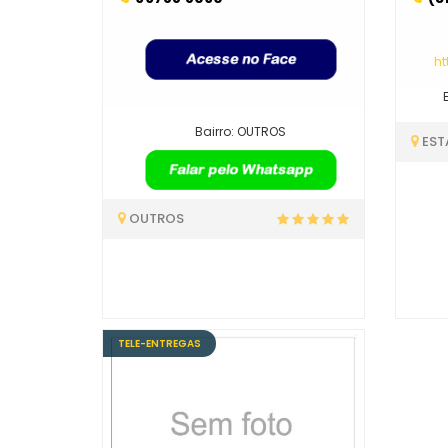
h
Bairro: OUTROS
ES
OUTROS
TELE-ENTREGAS