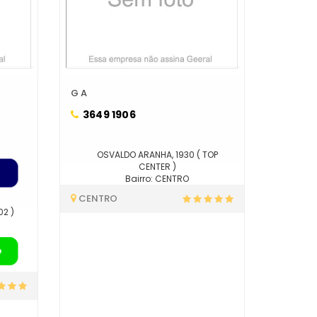
G A
3649 1906
OSVALDO ARANHA, 1930 ( TOP
CENTER )
Bairro: CENTRO
CENTRO
02 )