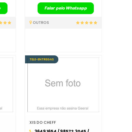
OUTROS
TELE-ENTREGAS
XIS DO CHEFF
3649 1654 / 98572 3045 /