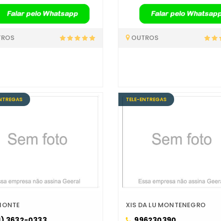
TROS
OUTROS
ENTREGAS
TELE-ENTREGAS
MONTE
XIS DA LU MONTENEGRO
1) 3632-0333
996230390