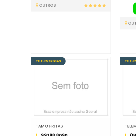
OUTROS
OU
TELE-ENTREGAS
TELE-
TAMO FRITAS
TELE
99788 8090
(5