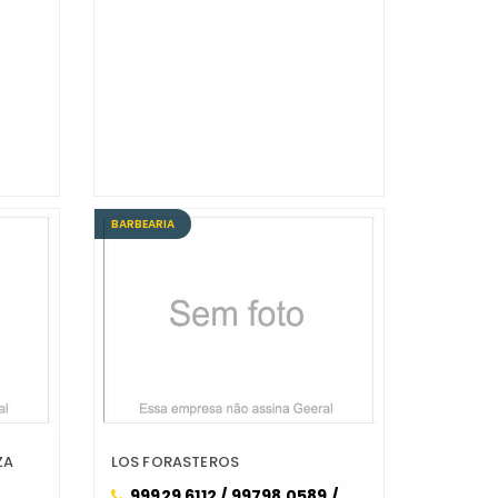
BARBEARIA
ZA
LOS FORASTEROS
99929 6112 / 99798 0589 /