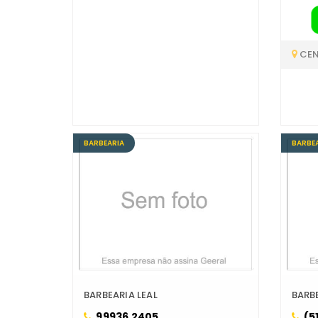
CE
BARBEARIA
BARBE
BARBEARIA LEAL
BARB
99936 2405
(51