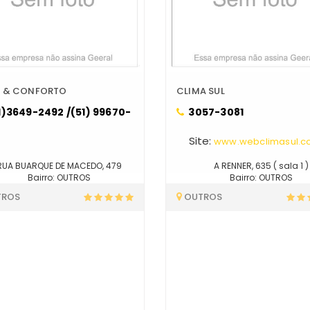
 & CONFORTO
CLIMA SUL
1)3649-2492 /(51) 99670-
3057-3081
8
Site:
www.webclimasul.c
RUA BUARQUE DE MACEDO, 479
A RENNER, 635 ( sala 1 )
Bairro: OUTROS
Bairro: OUTROS
TROS
OUTROS