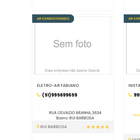
AR CONDICIONADO
AR CO
ELETRO-AR FABIANO
INST
(51)995699659
99
RUA OSVALDO ARANHA, 3634
ww
Bairro: RUI BARBOSA
RUI BARBOSA
OU